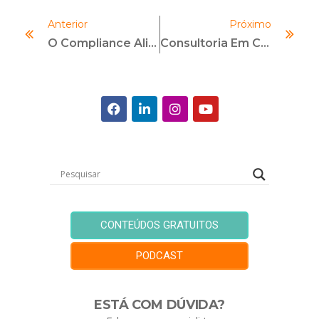
Anterior
Próximo
O Compliance Aliado À Causa LGBTQI+: Entenda O Seu Papel
Consultoria Em Compliance: Saiba Como Fazer Uma Proposta E Precificá-La!
CONTEÚDOS GRATUITOS
PODCAST
ESTÁ COM DÚVIDA?