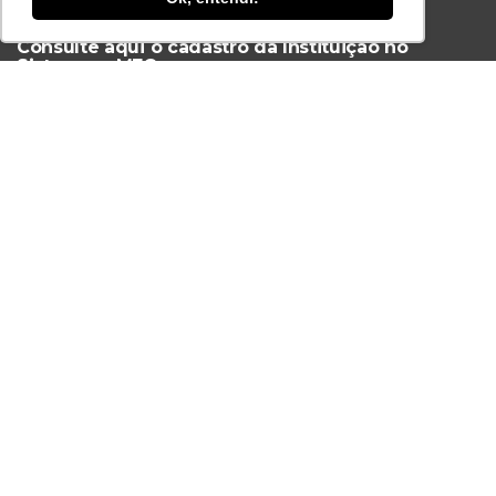
Ferramenta Antifraude
Consulte aqui o cadastro da Instituição no
Sistema e-MEC
Acesse Já!