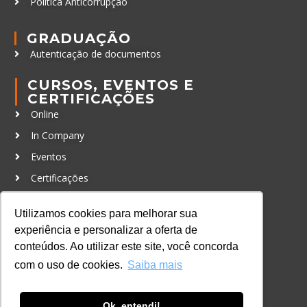
Política Anticorrupção
GRADUAÇÃO
Autenticação de documentos
CURSOS, EVENTOS E
CERTIFICAÇÕES
Online
In Company
Eventos
Certificações
CONTATO
Utilizamos cookies para melhorar sua
+55 11 3259-2837
experiência e personalizar a oferta de
+55 11 98924-8322
conteúdos. Ao utilizar este site, você concorda
com o uso de cookies.
Saiba mais
contato@lec.com.br
Ok, entendi!