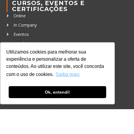
CURSOS, EVENTOS E
CERTIFICAÇÕES
Online
In Company
Eventos
Certificações
Utilizamos cookies para melhorar sua
CONTATO
experiência e personalizar a oferta de
+55 11 3259-2837
conteúdos. Ao utilizar este site, você concorda
+55 11 98924-8322
com o uso de cookies.
Saiba mais
contato@lec.com.br
Ok, entendi!
Ferramenta Antifraude
Consulte aqui o cadastro da Instituição no
Sistema e-MEC