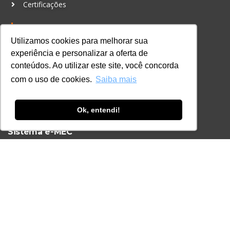
Certificações
CONTATO
+55 11 3259-2837
Utilizamos cookies para melhorar sua
experiência e personalizar a oferta de
+55 11 98924-8322
conteúdos. Ao utilizar este site, você concorda
contato@lec.com.br
com o uso de cookies.
Saiba mais
Ferramenta Antifraude
Ok, entendi!
Consulte aqui o cadastro da Instituição no
Sistema e-MEC