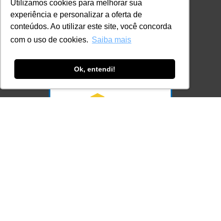
Utilizamos cookies para melhorar sua
contato@lec.com.br
experiência e personalizar a oferta de
conteúdos. Ao utilizar este site, você concorda
com o uso de cookies.
Saiba mais
Ferramenta Antifraude
Consulte aqui o cadastro da Instituição no
Sistema e-MEC
Ok, entendi!