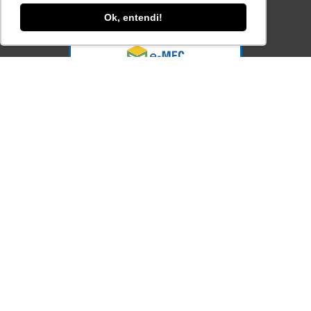
Sistema e-MEC
Ok, entendi!
Acesse Já!