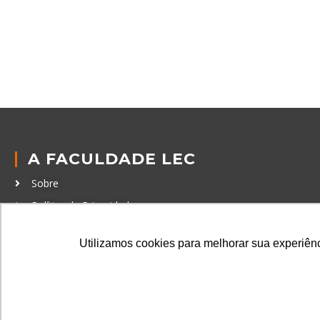
A FACULDADE LEC
Sobre
Política de Privacidade
Política de Cookies
Utilizamos cookies para melhorar sua experiênci
Código de Conduta
Política Anticorrupção
GRADUAÇÃO