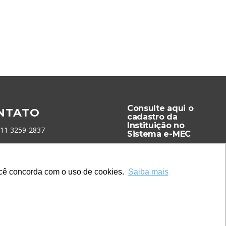
Consulte aqui o
NTATO
cadastro da
Instituição no
 11 3259-2837
Sistema e-MEC
 11 98924-8322
tato@lec.com.br
você concorda com o uso de cookies.
Saiba mais
menta Antifraude