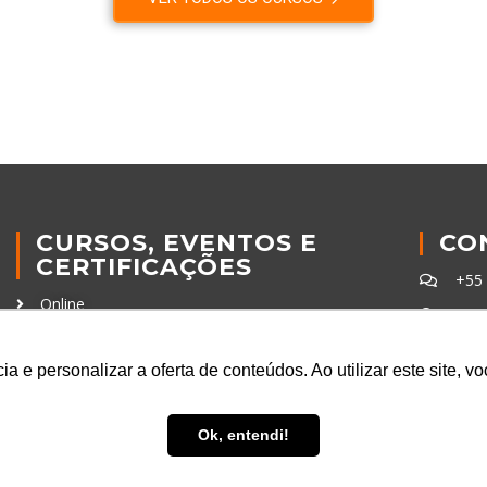
CURSOS, EVENTOS E
CO
CERTIFICAÇÕES
+55
Online
+55
In Company
con
Eventos
a e personalizar a oferta de conteúdos. Ao utilizar este site, 
Certificações
Ferra
Ok, entendi!