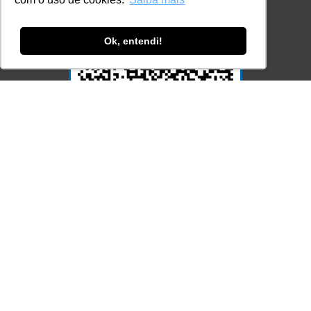
Ok, entendi!
Acesse Já!
© LEC - Todos os direitos reservados.
| LEC Educação e Pesquisa LTDA
- CNPJ: 16.457.791/0001-13