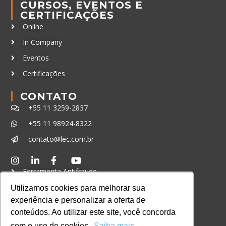
CURSOS, EVENTOS E
CERTIFICAÇÕES
Online
In Company
Eventos
Certificações
CONTATO
+55 11 3259-2837
+55 11 98924-8322
contato@lec.com.br
Ferramenta Antifraude
Utilizamos cookies para melhorar sua
Consulte aqui o cadastro da Instituição no
Sistema e-MEC
experiência e personalizar a oferta de
conteúdos. Ao utilizar este site, você concorda
com o uso de cookies.
Saiba mais