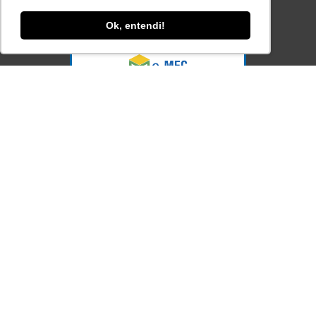
Consulte aqui o cadastro da Instituição no
Sistema e-MEC
Ok, entendi!
Acesse Já!