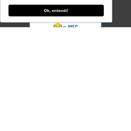
Consulte aqui o cadastro da Instituição no
Sistema e-MEC
Ok, entendi!
Acesse Já!