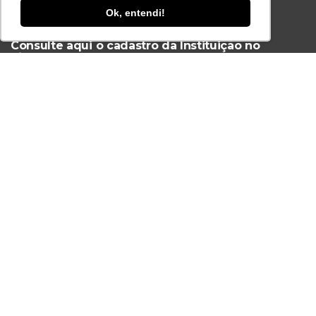
Ok, entendi!
Ferramenta Antifraude
Consulte aqui o cadastro da Instituição no
Sistema e-MEC
Acesse Já!