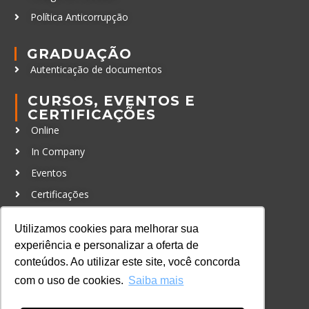
Política Anticorrupção
GRADUAÇÃO
Autenticação de documentos
CURSOS, EVENTOS E
CERTIFICAÇÕES
Online
In Company
Eventos
Certificações
CONTATO
Utilizamos cookies para melhorar sua
+55 11 3259-2837
experiência e personalizar a oferta de
+55 11 98924-8322
conteúdos. Ao utilizar este site, você concorda
com o uso de cookies.
Saiba mais
contato@lec.com.br