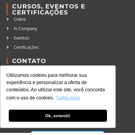
CURSOS, EVENTOS E
CERTIFICAÇÕES
Online
In Company
Eventos
Certificações
CONTATO
+55 11 3259-2837
Utilizamos cookies para melhorar sua
+55 11 98924-8322
experiência e personalizar a oferta de
contato@lec.com.br
conteúdos. Ao utilizar este site, você concorda
com o uso de cookies.
Saiba mais
Ferramenta Antifraude
Ok, entendi!
Consulte aqui o cadastro da Instituição no
Sistema e-MEC