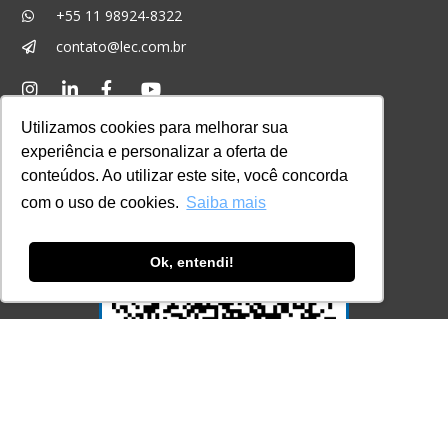
+55 11 98924-8322
contato@lec.com.br
Ferramenta Antifraude
Utilizamos cookies para melhorar sua
Consulte aqui o cadastro da Instituição no
experiência e personalizar a oferta de
Sistema e-MEC
conteúdos. Ao utilizar este site, você concorda
com o uso de cookies.
Saiba mais
Ok, entendi!