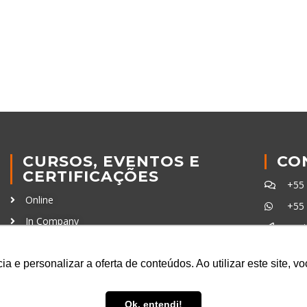
CURSOS, EVENTOS E
CO
CERTIFICAÇÕES
+55
Online
+55
In Company
con
Eventos
Certificações
a e personalizar a oferta de conteúdos. Ao utilizar este site, 
Ferra
Ok, entendi!