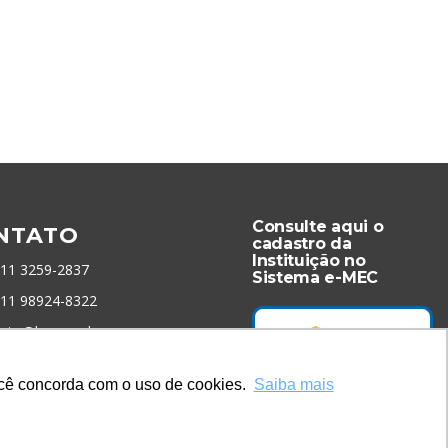
Consulte aqui o
NTATO
cadastro da
Instituição no
 11 3259-2837
Sistema e-MEC
 11 98924-8322
tato@lec.com.br
você concorda com o uso de cookies.
Saiba mais
menta Antifraude