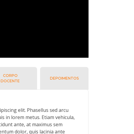
CORPO
DEPOIMENTOS
DOCENTE
iscing elit. Phasellus sed arcu
uis in lorem metus. Etiam vehicula,
ncidunt ante, at maximus sem
entum dolor, quis lacinia ante