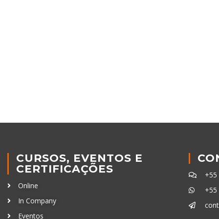
CURSOS, EVENTOS E
CO
CERTIFICAÇÕES
+55
Online
+55
In Company
con
Eventos