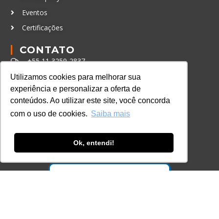
Eventos
Certificações
CONTATO
+55 11 3259-2837
+55 11 98924-8322
Utilizamos cookies para melhorar sua
experiência e personalizar a oferta de
contato@lec.com.br
conteúdos. Ao utilizar este site, você concorda
com o uso de cookies.
Saiba mais
Ferramenta Antifraude
Consulte aqui o cadastro da Instituição no
Ok, entendi!
Sistema e-MEC