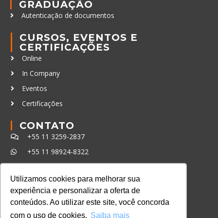
GRADUAÇÃO
Autenticação de documentos
CURSOS, EVENTOS E
CERTIFICAÇÕES
Online
In Company
Eventos
Certificações
CONTATO
+55 11 3259-2837
+55 11 98924-8322
contato@lec.com.br
Utilizamos cookies para melhorar sua
experiência e personalizar a oferta de
Ferramenta Antifraude
conteúdos. Ao utilizar este site, você concorda
Consulte aqui o cadastro da Instituição no
com o uso de cookies.
Saiba mais