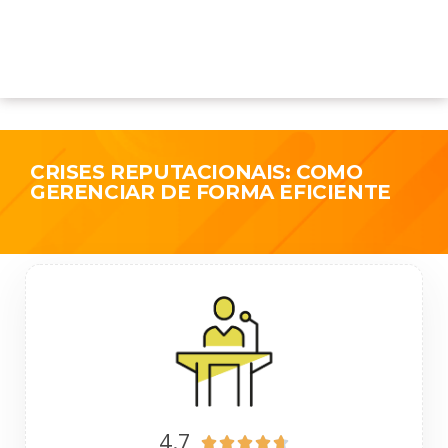
CRISES REPUTACIONAIS: COMO
GERENCIAR DE FORMA EFICIENTE
4.7




