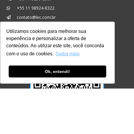
+55 11 98924-8322
contato@lec.com.br
Utilizamos cookies para melhorar sua
Ferramenta Antifraude
experiência e personalizar a oferta de
conteúdos. Ao utilizar este site, você concorda
Consulte aqui o cadastro da Instituição no
Sistema e-MEC
com o uso de cookies.
Saiba mais
Ok, entendi!