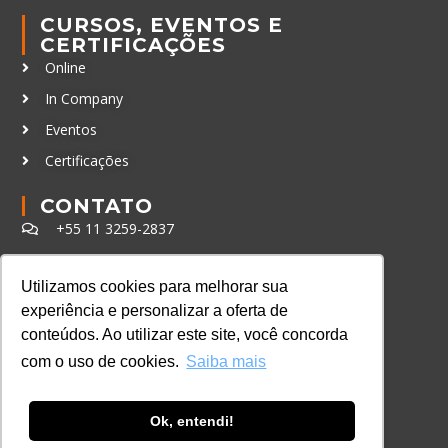
CURSOS, EVENTOS E
CERTIFICAÇÕES
Online
In Company
Eventos
Certificações
CONTATO
+55 11 3259-2837
+55 11 98924-8322
Utilizamos cookies para melhorar sua
contato@lec.com.br
experiência e personalizar a oferta de
conteúdos. Ao utilizar este site, você concorda
Ferramenta Antifraude
com o uso de cookies.
Saiba mais
Consulte aqui o cadastro da Instituição no
Sistema e-MEC
Ok, entendi!