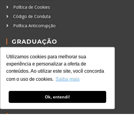
Política de Cookies
Código de Conduta
Política Anticorrupção
GRADUAÇÃO
Autenticação de documentos
Utilizamos cookies para melhorar sua
CURSOS, EVENTOS E
experiência e personalizar a oferta de
CERTIFICAÇÕES
conteúdos. Ao utilizar este site, você concorda
Online
com o uso de cookies.
Saiba mais
In Company
Eventos
Ok, entendi!
Certificações
CONTATO
+55 11 3259-2837
+55 11 98924-8322