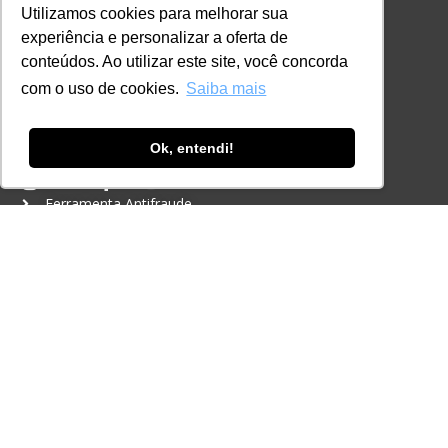
Certificações
Utilizamos cookies para melhorar sua
experiência e personalizar a oferta de
CONTATO
conteúdos. Ao utilizar este site, você concorda
+55 11 3259-2837
com o uso de cookies.
Saiba mais
+55 11 98924-8322
contato@lec.com.br
Ok, entendi!
Ferramenta Antifraude
Consulte aqui o cadastro da Instituição no
Sistema e-MEC