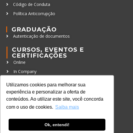
Código de Conduta
Política Anticorrupção
GRADUAÇÃO
Autenticação de documentos
CURSOS, EVENTOS E
CERTIFICAÇÕES
Online
In Company
Eventos
Utilizamos cookies para melhorar sua
Certificações
experiência e personalizar a oferta de
conteúdos. Ao utilizar este site, você concorda
CONTATO
com o uso de cookies.
Saiba mais
+55 11 3259-2837
+55 11 98924-8322
Ok, entendi!
contato@lec.com.br