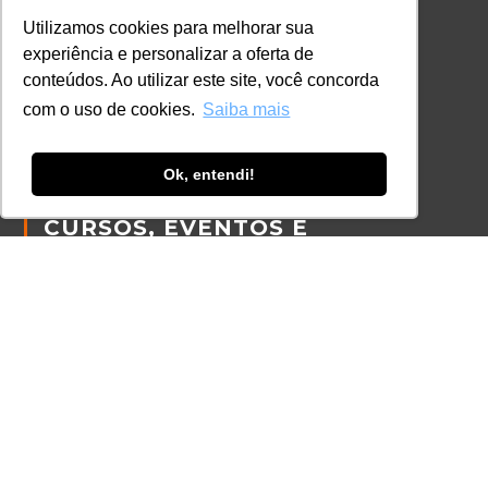
Política de Cookies
Utilizamos cookies para melhorar sua
experiência e personalizar a oferta de
Código de Conduta
conteúdos. Ao utilizar este site, você concorda
Política Anticorrupção
com o uso de cookies.
Saiba mais
GRADUAÇÃO
Ok, entendi!
Autenticação de documentos
CURSOS, EVENTOS E
CERTIFICAÇÕES
Online
In Company
Eventos
Certificações
CONTATO
+55 11 3259-2837
+55 11 98924-8322