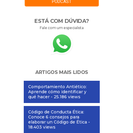
PODCAST
ESTÁ COM DÚVIDA?
Fale com um especialista
ARTIGOS MAIS LIDOS
Comportamiento Antiético:
Aprende cómo identificar y
qué hacer
- 25.186 views
Código de Conducta Ética:
Conoce 6 consejos para
elaborar un Código de Ética
-
18.403 views