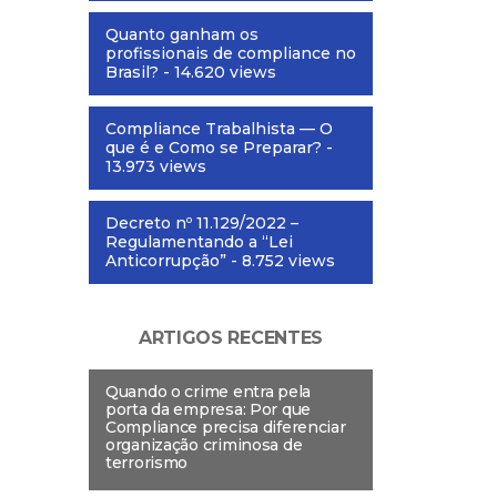
Quanto ganham os
profissionais de compliance no
Brasil?
- 14.620 views
Compliance Trabalhista — O
que é e Como se Preparar?
-
13.973 views
Decreto nº 11.129/2022 –
Regulamentando a “Lei
Anticorrupção”
- 8.752 views
ARTIGOS RECENTES
Quando o crime entra pela
porta da empresa: Por que
Compliance precisa diferenciar
organização criminosa de
terrorismo