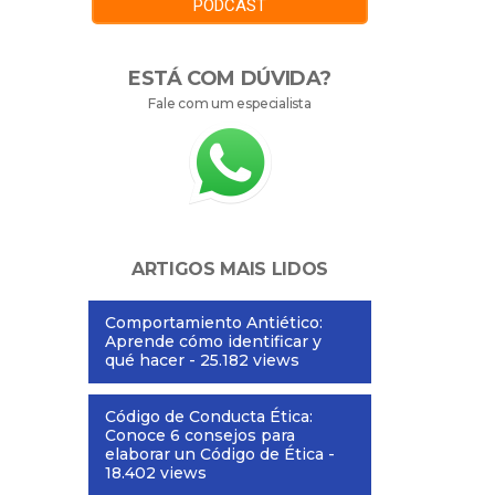
PODCAST
ESTÁ COM DÚVIDA?
Fale com um especialista
ARTIGOS MAIS LIDOS
Comportamiento Antiético:
Aprende cómo identificar y
qué hacer
- 25.182 views
Código de Conducta Ética:
Conoce 6 consejos para
elaborar un Código de Ética
-
18.402 views