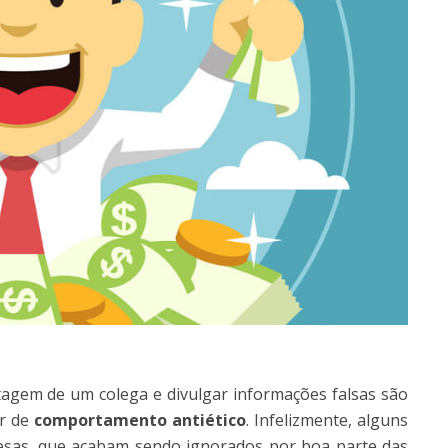
tagem de um colega e divulgar informações falsas são
r de
comportamento antiético
. Infelizmente, alguns
resas, que acabam sendo ignorados por boa parte das