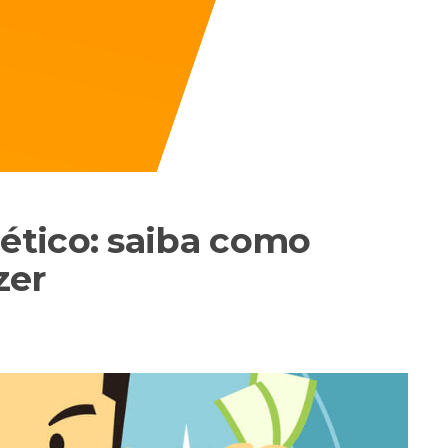
tico: saiba como
zer