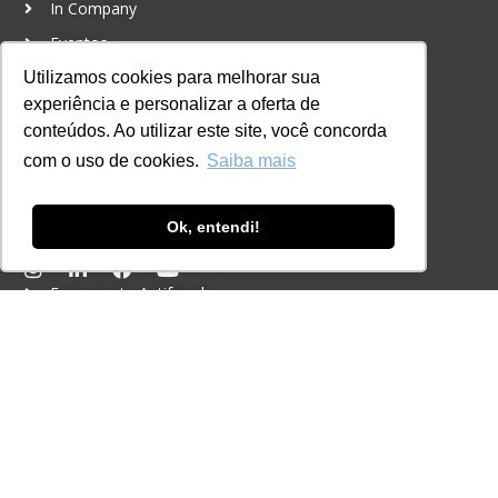
In Company
Eventos
Certificações
Utilizamos cookies para melhorar sua
experiência e personalizar a oferta de
CONTATO
conteúdos. Ao utilizar este site, você concorda
+55 11 3259-2837
com o uso de cookies.
Saiba mais
+55 11 98924-8322
contato@lec.com.br
Ok, entendi!
Ferramenta Antifraude
Consulte aqui o cadastro da Instituição no
Sistema e-MEC