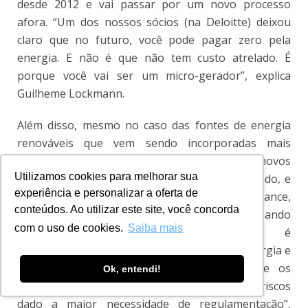
desde 2012 e vai passar por um novo processo
afora. “Um dos nossos sócios (na Deloitte) deixou
claro que no futuro, você pode pagar zero pela
energia. E não é que não tem custo atrelado. É
porque você vai ser um micro-gerador”, explica
Guilheme Lockmann.
Além disso, mesmo no caso das fontes de energia
renováveis que vem sendo incorporadas mais
recentemente à matriz elétrica do País, trazem novos
Utilizamos cookies para melhorar sua
desafios regulatórios para o Estado e o mercado, e
experiência e personalizar a oferta de
consequentemente, novos desafios de Compliance,
conteúdos. Ao utilizar este site, você concorda
uma vez que o número de novos atores participando
com o uso de cookies.
Saiba mais
desses mercados relativamente novos é
considerável. “O avanço de novas fontes de energia e
o crescente aumento destas relações entre os
Ok, entendi!
agentes do setor podem resultar em mais riscos
dado a maior necessidade de regulamentação”,