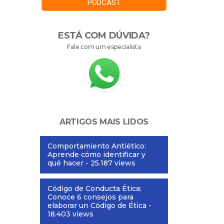
PODCAST
ESTÁ COM DÚVIDA?
Fale com um especialista
ARTIGOS MAIS LIDOS
Comportamiento Antiético:
Aprende cómo identificar y
qué hacer
- 25.187 views
Código de Conducta Ética:
Conoce 6 consejos para
elaborar un Código de Ética
-
18.403 views