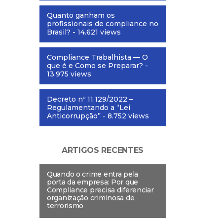
Quanto ganham os
profissionais de compliance no
Brasil?
- 14.621 views
Compliance Trabalhista — O
que é e Como se Preparar?
-
13.975 views
Decreto nº 11.129/2022 –
Regulamentando a “Lei
Anticorrupção”
- 8.752 views
ARTIGOS RECENTES
Quando o crime entra pela
porta da empresa: Por que
Compliance precisa diferenciar
organização criminosa de
terrorismo