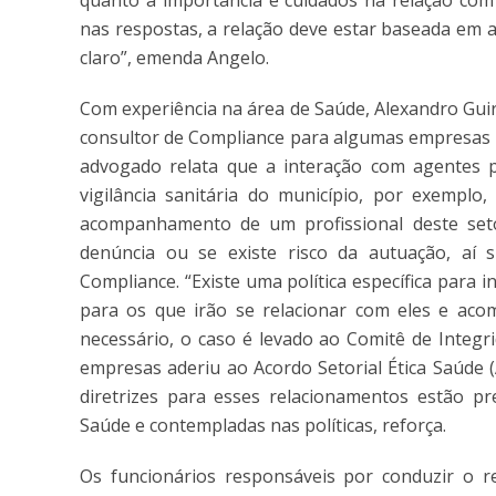
quanto à importância e cuidados na relação com 
nas respostas, a relação deve estar baseada em 
claro”, emenda Angelo.
Com experiência na área de Saúde, Alexandro Gui
consultor de Compliance para algumas empresas i
advogado relata que a interação com agentes 
vigilância sanitária do município, por exemplo
acompanhamento de um profissional deste setor
denúncia ou se existe risco da autuação, aí 
Compliance. “Existe uma política específica para 
para os que irão se relacionar com eles e aco
necessário, o caso é levado ao Comitê de Integr
empresas aderiu ao Acordo Setorial Ética Saúde 
diretrizes para esses relacionamentos estão pre
Saúde e contempladas nas políticas, reforça.
Os funcionários responsáveis por conduzir o 