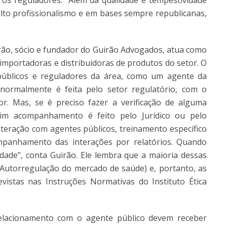
os reguladores. “Além da qualidade e tempestividade
alto profissionalismo e em bases sempre republicanas,
rão, sócio e fundador do Guirão Advogados, atua como
mportadoras e distribuidoras de produtos do setor. O
públicos e reguladores da área, como um agente da
, normalmente é feita pelo setor regulatório, com o
. Mas, se é preciso fazer a verificação de alguma
sim acompanhamento é feito pelo Jurídico ou pelo
interação com agentes públicos, treinamento específico
mpanhamento das interações por relatórios. Quando
idade”, conta Guirão. Ele lembra que a maioria dessas
(Autorregulação do mercado de saúde) e, portanto, as
vistas nas Instruções Normativas do Instituto Ética
relacionamento com o agente público devem receber