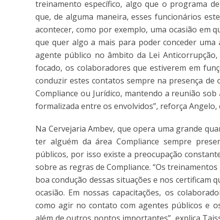
treinamento específico, algo que o programa de
que, de alguma maneira, esses funcionários est
acontecer, como por exemplo, uma ocasião em qu
que quer algo a mais para poder conceder uma 
agente público no âmbito da Lei Anticorrupção
focado, os colaboradores que estiverem em funçõ
conduzir estes contatos sempre na presença de ou
Compliance ou Jurídico, mantendo a reunião sob a
formalizada entre os envolvidos”, reforça Angelo, 
Na Cervejaria Ambev, que opera uma grande quanti
ter alguém da área Compliance sempre prese
públicos, por isso existe a preocupação constant
sobre as regras de Compliance. “Os treinamentos
boa condução dessas situações e nos certificam q
ocasião. Em nossas capacitações, os colaborado
como agir no contato com agentes públicos e os
além de outros pontos importantes”, explica Taiss