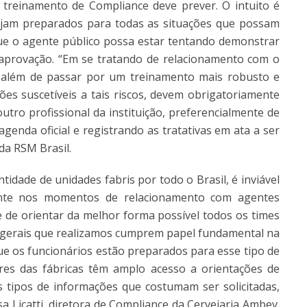
 treinamento de Compliance deve prever. O intuito é
ejam preparados para todas as situações que possam
e o agente público possa estar tentando demonstrar
aprovação. “Em se tratando de relacionamento com o
, além de passar por um treinamento mais robusto e
es suscetíveis a tais riscos, devem obrigatoriamente
tro profissional da instituição, preferencialmente de
genda oficial e registrando as tratativas em ata a ser
da RSM Brasil.
dade de unidades fabris por todo o Brasil, é inviável
nte nos momentos de relacionamento com agentes
e de orientar da melhor forma possível todos os times
 gerais que realizamos cumprem papel fundamental na
ue os funcionários estão preparados para esse tipo de
res das fábricas têm amplo acesso a orientações de
 tipos de informações que costumam ser solicitadas,
a Licatti, diretora de Compliance da Cervejaria Ambev.