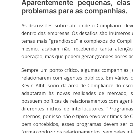
Aparentemente pequenas, ela
problemas para as companhias.
As discussões sobre até onde o Compliance deve
dentro das empresas. Os desafios são inúmeros e
temas mais “grandiosos” e complexos do Complian
mesmo, acabam não recebendo tanta atenção d
operação, mas que podem gerar grandes dores de
Sempre um ponto crítico, algumas companhias já
relacionarem com agentes públicos. Em vários 
Kevin Altit, sócio da área de Compliance do esc
adaptaram às novas realidades de mercado, so
possuem políticas de relacionamentos com agente
diferentes nichos de interlocutores. “Progra
internos, por isso não é típico envolver times de
bem concebidos, esses programas devem ser cap
forma conduzir os relacionamentos, sem neles inter