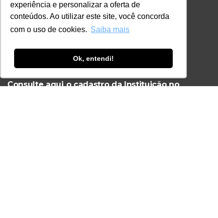
experiência e personalizar a oferta de
+55 11 3259-2837
conteúdos. Ao utilizar este site, você concorda
+55 11 98924-8322
com o uso de cookies.
Saiba mais
contato@lec.com.br
Ok, entendi!
Ferramenta Antifraude
Consulte aqui o cadastro da Instituição no
Sistema e-MEC