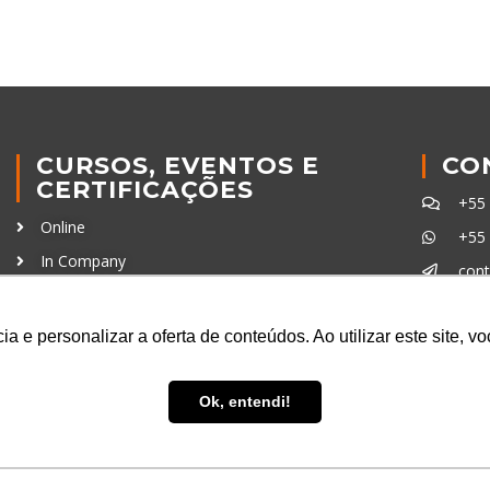
CURSOS, EVENTOS E
CO
CERTIFICAÇÕES
+55
Online
+55
In Company
con
Eventos
Certificações
a e personalizar a oferta de conteúdos. Ao utilizar este site, 
Ferra
Ok, entendi!