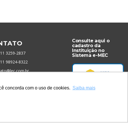
Consulte aqui o
NTATO
cadastro da
Instituição no
 11 3259-2837
Sistema e-MEC
 11 98924-8322
tato@lec.com.br
você concorda com o uso de cookies.
Saiba mais
menta Antifraude
Acesse Já!