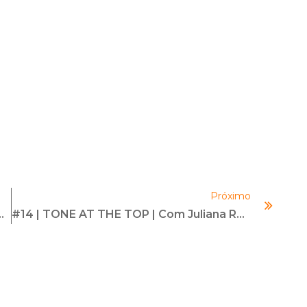
Próximo
alidades No Fim De Ano Da Empresa
#14 | TONE AT THE TOP | Com Juliana Rodrigues