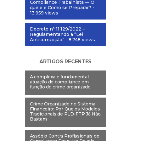
Compliance Trabalhista — O
que é e Como se Preparar?
-
13.959 views
Decreto nº 11.129/2022 –
Regulamentando a “Lei
Anticorrupção”
- 8.748 views
ARTIGOS RECENTES
A complexa e fundamental
atuação do compliance em
função do crime organizado
Crime Organizado no Sistema
Financeiro: Por Que os Modelos
Tradicionais de PLD-FTP Já Não
Bastam
Assédio Contra Profissionais de