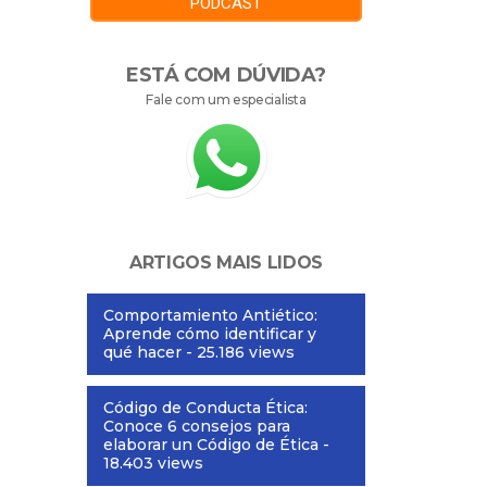
PODCAST
ESTÁ COM DÚVIDA?
Fale com um especialista
ARTIGOS MAIS LIDOS
Comportamiento Antiético:
Aprende cómo identificar y
qué hacer
- 25.186 views
Código de Conducta Ética:
Conoce 6 consejos para
elaborar un Código de Ética
-
18.403 views