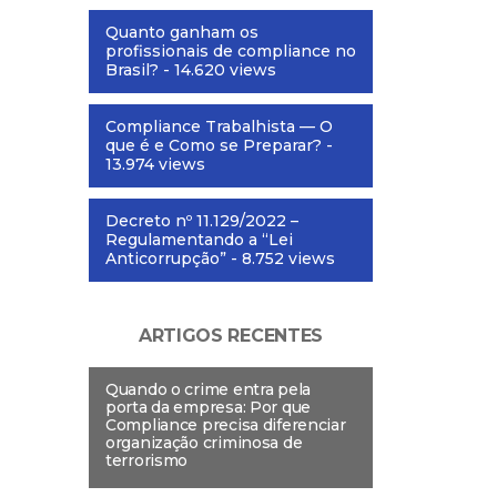
Quanto ganham os
profissionais de compliance no
Brasil?
- 14.620 views
Compliance Trabalhista — O
que é e Como se Preparar?
-
13.974 views
Decreto nº 11.129/2022 –
Regulamentando a “Lei
Anticorrupção”
- 8.752 views
ARTIGOS RECENTES
Quando o crime entra pela
porta da empresa: Por que
Compliance precisa diferenciar
organização criminosa de
terrorismo