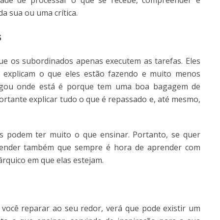
dade de processar o que se recebe, compreender e
a sua ou uma crítica.
s
e os subordinados apenas executem as tarefas. Eles
o explicam o que eles estão fazendo e muito menos
hegou onde está é porque tem uma boa bagagem de
ortante explicar tudo o que é repassado e, até mesmo,
os podem ter muito o que ensinar. Portanto, se quer
ntender também que sempre é hora de aprender com
rquico em que elas estejam.
você reparar ao seu redor, verá que pode existir um