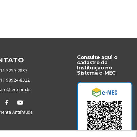
Consulte aqui o
NTATO
cadastro da
Instituição no
 11 3259-2837
Sistema e-MEC
 11 98924-8322
tato@lec.com.br
menta Antifraude