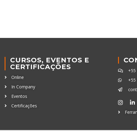
CURSOS, EVENTOS E
CO
CERTIFICAÇÕES
+55
Online
+55
In Company
con
Eventos
Certificações
Ferra