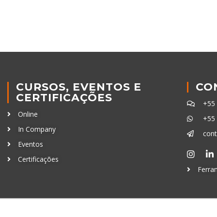
CURSOS, EVENTOS E
CO
CERTIFICAÇÕES
+55
Online
+55
In Company
con
Eventos
Certificações
Ferra