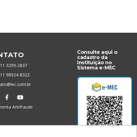
Consulte aqui o
NTATO
cadastro da
Instituição no
 11 3259-2837
Sistema e-MEC
 11 98924-8322
tato@lec.com.br
menta Antifraude