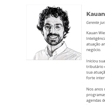
Kauan
Gerente jur
Kauan Wies
Inteligênc
atuação am
negócio.
Iniciou su
tributário
sua atuaçã
forte inte
Nos anos m
programas 
agendas de