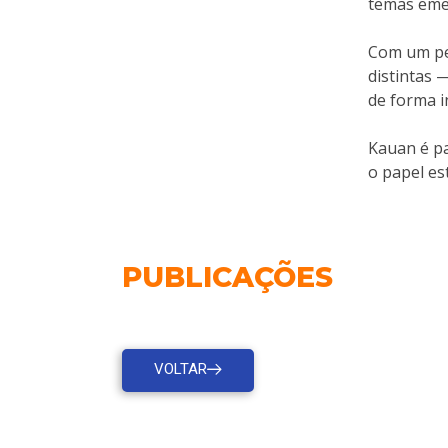
temas emer
Com um per
distintas 
de forma i
Kauan é pa
o papel est
PUBLICAÇÕES
VOLTAR