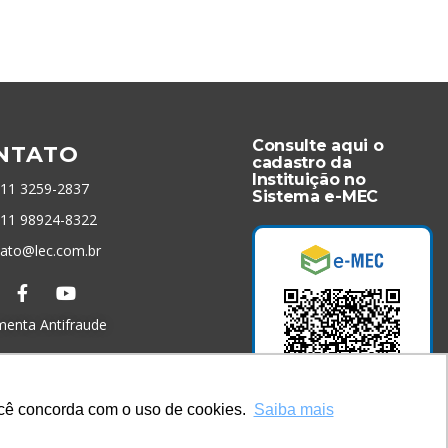
Consulte aqui o
NTATO
cadastro da
Instituição no
 11 3259-2837
Sistema e-MEC
 11 98924-8322
tato@lec.com.br
menta Antifraude
você concorda com o uso de cookies.
Saiba mais
Acesse Já!