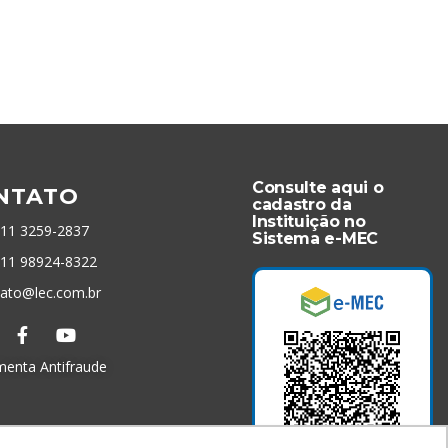
Consulte aqui o
NTATO
cadastro da
Instituição no
 11 3259-2837
Sistema e-MEC
 11 98924-8322
tato@lec.com.br
menta Antifraude