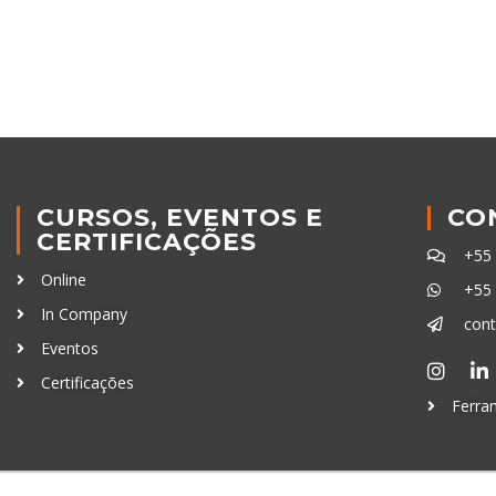
CURSOS, EVENTOS E
CO
CERTIFICAÇÕES
+55
Online
+55
In Company
con
Eventos
Certificações
Ferra