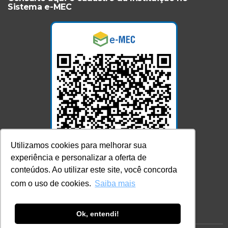
Sistema e-MEC
Utilizamos cookies para melhorar sua
experiência e personalizar a oferta de
conteúdos. Ao utilizar este site, você concorda
com o uso de cookies.
Saiba mais
Acesse Já!
Ok, entendi!