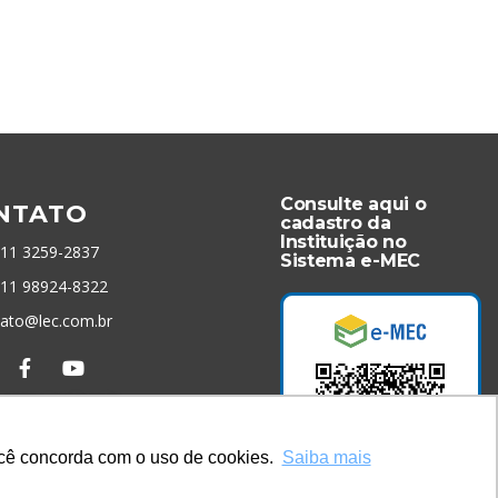
Consulte aqui o
NTATO
cadastro da
Instituição no
 11 3259-2837
Sistema e-MEC
 11 98924-8322
tato@lec.com.br
menta Antifraude
você concorda com o uso de cookies.
Saiba mais