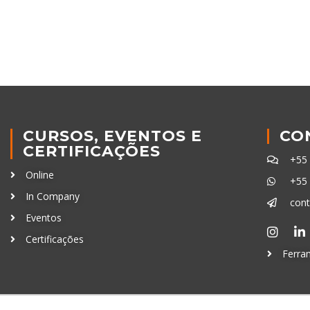
CURSOS, EVENTOS E
CO
CERTIFICAÇÕES
+55
Online
+55
In Company
con
Eventos
Certificações
Ferra