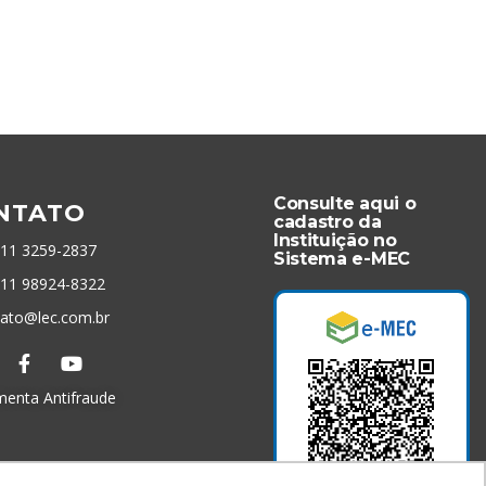
Consulte aqui o
NTATO
cadastro da
Instituição no
 11 3259-2837
Sistema e-MEC
 11 98924-8322
tato@lec.com.br
menta Antifraude