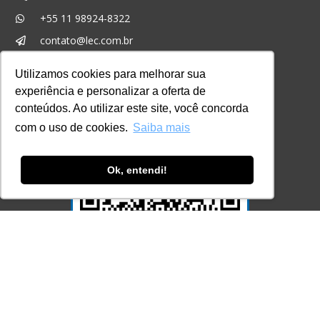
+55 11 98924-8322
contato@lec.com.br
Utilizamos cookies para melhorar sua
Ferramenta Antifraude
experiência e personalizar a oferta de
conteúdos. Ao utilizar este site, você concorda
Consulte aqui o cadastro da Instituição no
Sistema e-MEC
com o uso de cookies.
Saiba mais
Ok, entendi!