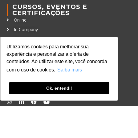
CURSOS, EVENTOS E
CERTIFICAÇÕES
Online
In Company
Eventos
Utilizamos cookies para melhorar sua
Certificações
experiência e personalizar a oferta de
conteúdos. Ao utilizar este site, você concorda
CONTATO
+55 11 3259-2837
com o uso de cookies.
Saiba mais
+55 11 98924-8322
Ok, entendi!
contato@lec.com.br
Ferramenta Antifraude
Consulte aqui o cadastro da Instituição no
Sistema e-MEC