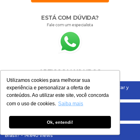
ESTÁ COM DÚVIDA?
Fale com um especialista
ARTIGOS MAIS LIDOS
Utilizamos cookies para melhorar sua
Comportamiento Antiético: Aprende cómo identificar y
experiência e personalizar a oferta de
qué hacer
- 25.213 views
conteúdos. Ao utilizar este site, você concorda
com o uso de cookies.
Saiba mais
Código de Conducta Ética: Conoce 6 consejos para
elaborar un Código de Ética
- 18.406 views
Ok, entendi!
Quanto ganham os profissionais de compliance no
Brasil?
- 14.640 views