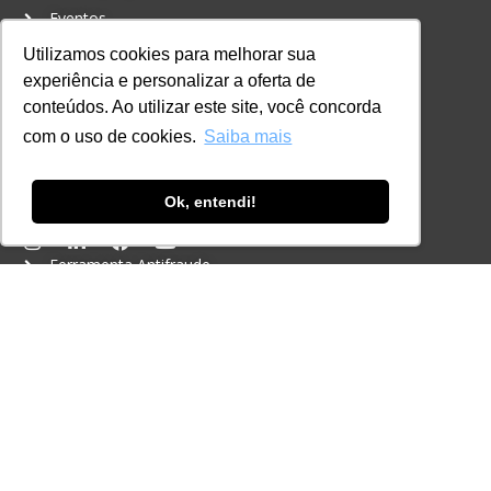
Eventos
Certificações
Utilizamos cookies para melhorar sua
experiência e personalizar a oferta de
CONTATO
conteúdos. Ao utilizar este site, você concorda
+55 11 3259-2837
com o uso de cookies.
Saiba mais
+55 11 98924-8322
contato@lec.com.br
Ok, entendi!
Ferramenta Antifraude
Consulte aqui o cadastro da Instituição no
Sistema e-MEC