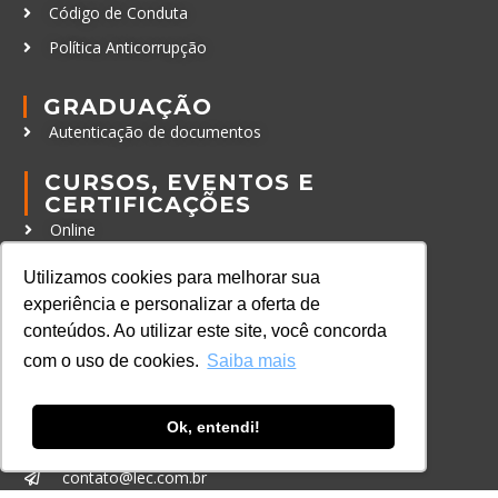
Código de Conduta
Política Anticorrupção
GRADUAÇÃO
Autenticação de documentos
CURSOS, EVENTOS E
CERTIFICAÇÕES
Online
In Company
Utilizamos cookies para melhorar sua
Eventos
experiência e personalizar a oferta de
conteúdos. Ao utilizar este site, você concorda
Certificações
com o uso de cookies.
Saiba mais
CONTATO
+55 11 3259-2837
Ok, entendi!
+55 11 98924-8322
contato@lec.com.br