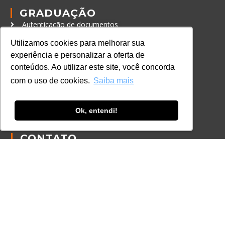
GRADUAÇÃO
Autenticação de documentos
Utilizamos cookies para melhorar sua
CURSOS, EVENTOS E
experiência e personalizar a oferta de
CERTIFICAÇÕES
conteúdos. Ao utilizar este site, você concorda
Online
com o uso de cookies.
Saiba mais
In Company
Eventos
Ok, entendi!
Certificações
CONTATO
+55 11 3259-2837
+55 11 98924-8322
contato@lec.com.br
Ferramenta Antifraude