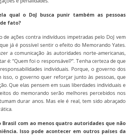
gações e penalidades.
ela qual o DoJ busca punir também as pessoas
 de fato?
o de ações contra indivíduos impetradas pelo DoJ vem
que já é possível sentir o efeito do Memorando Yates.
azer a comunicação às autoridades norte-americanas,
tar é: “Quem foi o responsável?”. Tenha certeza de que
 responsabilidades individuais. Porque, o governo dos
 isso, o governo quer reforçar junto às pessoas, que
ção. Que elas pensem em suas liberdades individuais e
feitos do memorando serão melhores percebidos nos
tumam durar anos. Mas ele é real, tem sido abraçado
ática.
o Brasil com ao menos quatro autoridades que não
iência. Isso pode acontecer em outros países da