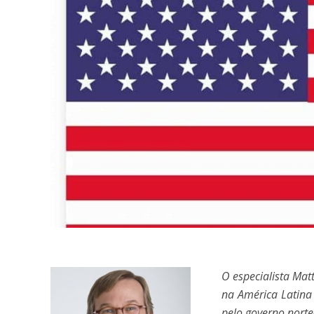
O especialista Mat
na América Latina
pelo governo nort