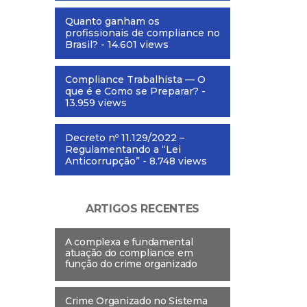
Quanto ganham os
profissionais de compliance no
Brasil?
- 14.601 views
Compliance Trabalhista — O
que é e Como se Preparar?
-
13.959 views
Decreto nº 11.129/2022 –
Regulamentando a “Lei
Anticorrupção”
- 8.748 views
ARTIGOS RECENTES
A complexa e fundamental
atuação do compliance em
função do crime organizado
Crime Organizado no Sistema