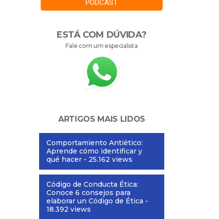
PODCAST
ESTÁ COM DÚVIDA?
Fale com um especialista
ARTIGOS MAIS LIDOS
Comportamiento Antiético:
Aprende cómo identificar y
qué hacer
- 25.162 views
Código de Conducta Ética:
Conoce 6 consejos para
elaborar un Código de Ética
-
18.392 views