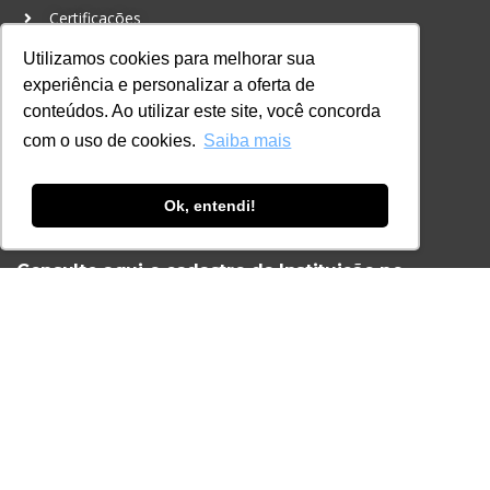
Certificações
Utilizamos cookies para melhorar sua
CONTATO
experiência e personalizar a oferta de
+55 11 3259-2837
conteúdos. Ao utilizar este site, você concorda
+55 11 98924-8322
com o uso de cookies.
Saiba mais
contato@lec.com.br
Ok, entendi!
Ferramenta Antifraude
Consulte aqui o cadastro da Instituição no
Sistema e-MEC