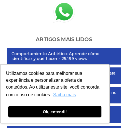
ARTIGOS MAIS LIDOS
Comportamiento Antiético: Aprende cómo
identificar y qué hacer
- 25.199 views
Código de Conducta Ética: Conoce 6 consejos para
Utilizamos cookies para melhorar sua
elaborar un Código de Ética
- 18.403 views
experiência e personalizar a oferta de
conteúdos. Ao utilizar este site, você concorda
Quanto ganham os profissionais de compliance no
com o uso de cookies.
Saiba mais
Brasil?
- 14.627 views
Compliance Trabalhista — O que é e Como se
Ok, entendi!
Preparar?
- 13.982 views