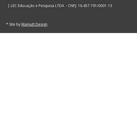
| LEC Educação e Pesquisa LTDA
- CNPJ: 16.457.791/0001-13
* Site by
Mamutt Design