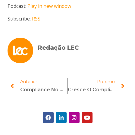
áudio
Podcast:
Play in new window
Subscribe:
RSS
Redação LEC
Anterior
Próximo
Compliance No Mercado De Energia Elétrica. Muita Luz Sobre O Setor
Cresce O Compliance Nas Pequenas E Médias Empresas (PMEs)