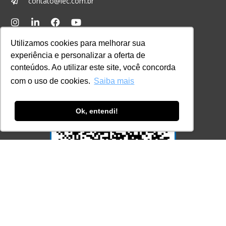
contato@lec.com.br
Ferramenta Antifraude
Utilizamos cookies para melhorar sua
Consulte aqui o cadastro da Instituição no
experiência e personalizar a oferta de
Sistema e-MEC
conteúdos. Ao utilizar este site, você concorda
com o uso de cookies.
Saiba mais
Ok, entendi!