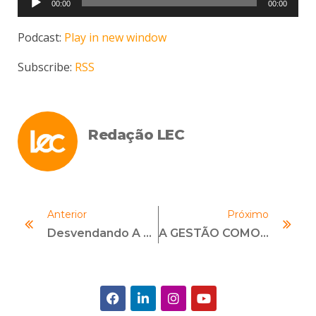
00:00
00:00
de
áudio
Podcast:
Play in new window
Subscribe:
RSS
Redação LEC
Anterior
Próximo
Desvendando A LGPD E Seus Impactos Nas Empresas
A GESTÃO COMO ATIVIDADE DA GOVERNANÇA CORPORATIVA