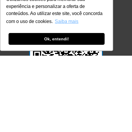
experiência e personalizar a oferta de
conteúdos. Ao utilizar este site, você concorda
com o uso de cookies.
Saiba mais
Ok, entendi!
Acesse Já!
© LEC - Todos os direitos reservados.
| LEC Educação e Pesquisa LTDA
- CNPJ: 16.457.791/0001-13
* Site by
Mamutt Design